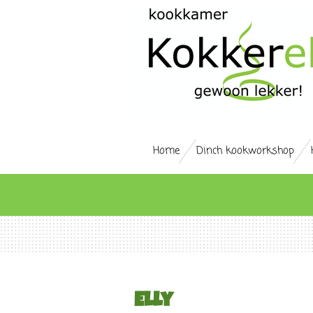
Ga
direct
naar
de
hoofdinhoud
Home
Dinch kookworkshop
Elly