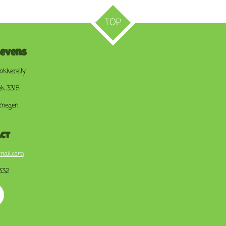
TOP
evens
kkerelly
ek 3315
jmegen
ct
mail.com
332