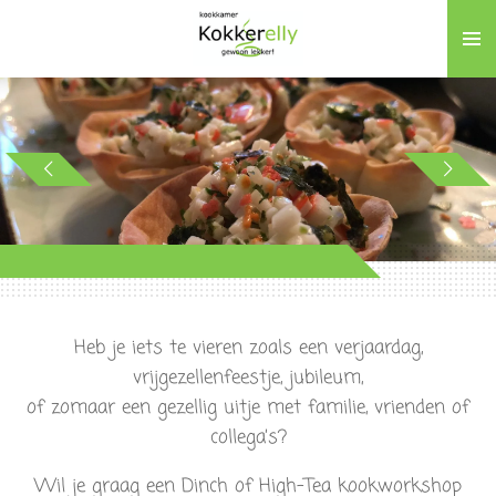
Ga
direct
naar
de
hoofdinhoud
Heb je iets te vieren zoals een verjaardag,
vrijgezellenfeestje, jubileum,
of zomaar een gezellig uitje met familie, vrienden of
collega’s?
Wil je graag een Dinch of High-Tea kookworkshop