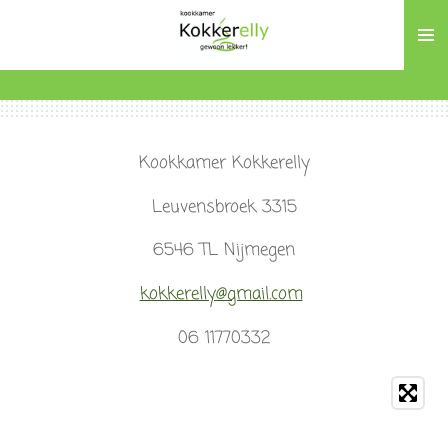
Ga
direct
naar
de
hoofdinhoud
Kookkamer Kokkerelly
Leuvensbroek 3315
6546 TL Nijmegen
kokkerelly@gmail.com
06 11770332