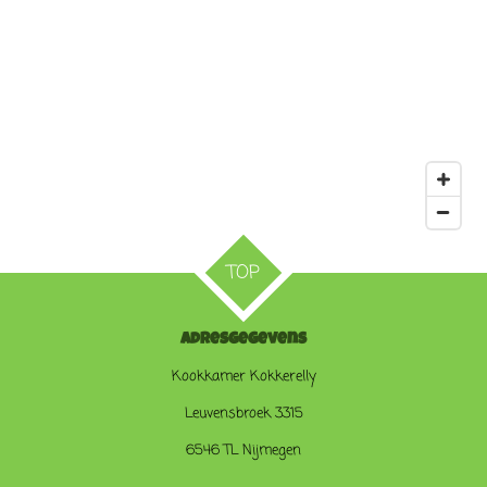
TOP
Adresgegevens
Kookkamer Kokkerelly
Leuvensbroek 3315
6546 TL Nijmegen